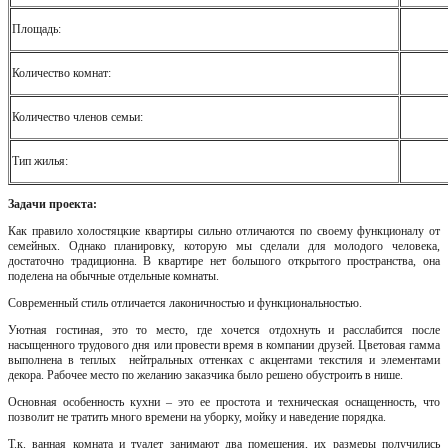
Площадь:
Количество комнат:
Количество членов семьи:
Тип жилья:
Задачи проекта:
Как правило холостяцкие квартиры сильно отличаются по своему функционалу от
семейных. Однако планировку, которую мы сделали для молодого человека,
достаточно традиционна. В квартире нет большого открытого пространства, она
поделена на обычные отдельные комнаты.
Современный стиль отличается лаконичностью и функциональностью.
Уютная гостиная, это то место, где хочется отдохнуть и расслабится после
насыщенного трудового дня или провести время в компании друзей. Цветовая гамма
выполнена в теплых нейтральных оттенках с акцентами текстиля и элементами
декора. Рабочее место по желанию заказчика было решено обустроить в нише.
Основная особенность кухни – это ее простота и техническая оснащенность, что
позволит не тратить много времени на уборку, мойку и наведение порядка.
Т.к. ванная комната и туалет занимают два помещения, их размеры получились