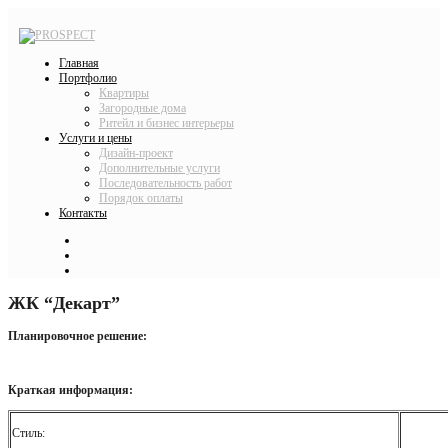
Главная
Портфолио
Квартиры
Загородные дома
Ритейл и бизнес интерьеры
Услуги и цены
Дизайн-проект
Дополнительные услуги
Последовательность работ
Порядок оплаты
Контакты
ЖК “Декарт”
Планировочное решение:
Краткая информация:
Стиль: