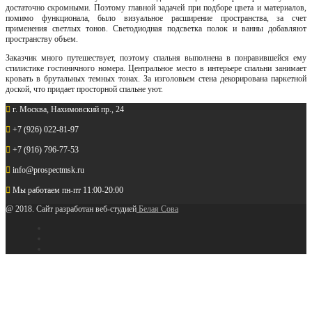
достаточно скромными. Поэтому главной задачей при подборе цвета и материалов,
помимо функционала, было визуальное расширение пространства, за счет
применения светлых тонов. Светодиодная подсветка полок и ванны добавляют
пространству объем.
Заказчик много путешествует, поэтому спальня выполнена в понравившейся ему
стилистике гостиничного номера. Центральное место в интерьере спальни занимает
кровать в брутальных темных тонах. За изголовьем стена декорирована паркетной
доской, что придает просторной спальне уют.
г. Москва, Нахимовский пр., 24
+7 (926) 022-81-97
+7 (916) 796-77-53
info@prospectmsk.ru
Мы работаем
пн-пт 11:00-20:00
@ 2018. Сайт разработан веб-студией
Белая Сова