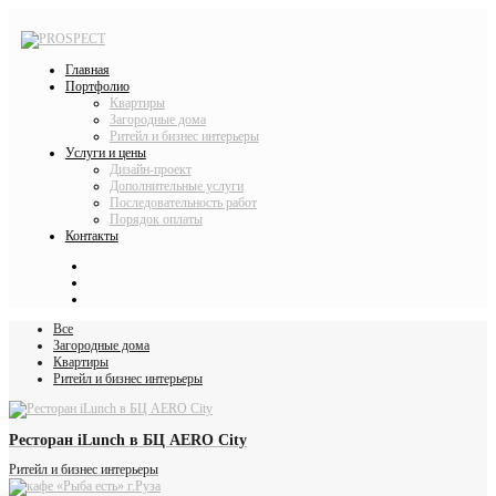
Главная
Портфолио
Квартиры
Загородные дома
Ритейл и бизнес интерьеры
Услуги и цены
Дизайн-проект
Дополнительные услуги
Последовательность работ
Порядок оплаты
Контакты
Все
Загородные дома
Квартиры
Ритейл и бизнес интерьеры
Ресторан iLunch в БЦ AERO City
Ритейл и бизнес интерьеры