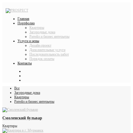
Главная
Портфолио
Квартиры
Загородные дома
Ритейл и бизнес интерьеры
Услуги и цены
Дизайн-проект
Дополнительные услуги
Последовательность работ
Порядок оплаты
Контакты
Все
Загородные дома
Квартиры
Ритейл и бизнес интерьеры
Смоленский бульвар
Квартиры