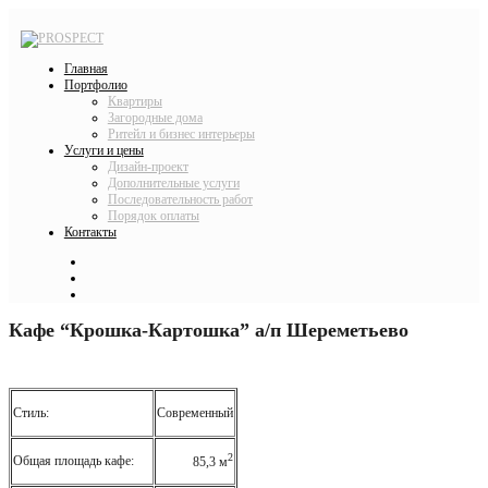
Главная
Портфолио
Квартиры
Загородные дома
Ритейл и бизнес интерьеры
Услуги и цены
Дизайн-проект
Дополнительные услуги
Последовательность работ
Порядок оплаты
Контакты
Кафе “Крошка-Картошка” а/п Шереметьево
Стиль:
Современный
2
Общая площадь кафе:
85,3 м