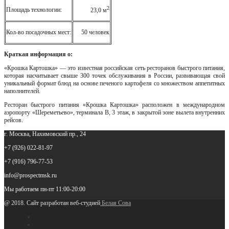
2
Площадь технологии:
23,0 м
Кол-во посадочных мест:
50 человек
Краткая информация о:
«Крошка Картошка» — это известная российская сеть ресторанов быстрого питания,
которая насчитывает свыше 300 точек обслуживания в России, развивающая свой
уникальный формат блюд на основе печеного картофеля со множеством аппетитных
наполнителей.
Ресторан быстрого питания «Крошка Картошка» расположен в международном
аэропорту «Шереметьево», терминала В, 3 этаж, в закрытой зоне вылета внутренних
рейсов.
г. Москва, Нахимовский пр., 24
+7 (926) 022-81-97
+7 (916) 796-77-53
info@prospectmsk.ru
Мы работаем
пн-пт 11:00-20:00
@ 2018. Сайт разработан веб-студией
Белая Сова